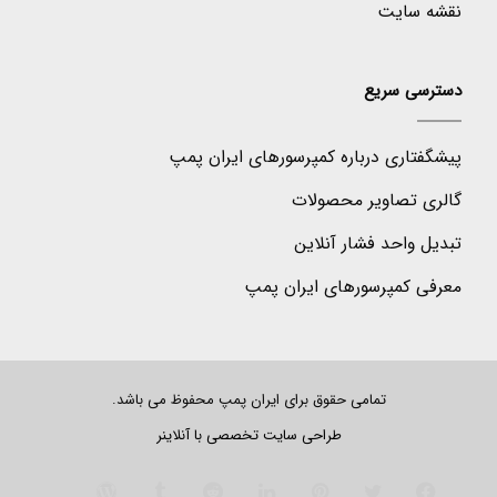
نقشه سایت
دسترسی سریع
پیشگفتاری درباره کمپرسورهای ایران پمپ
گالری تصاویر محصولات
تبدیل واحد فشار آنلاین
معرفی کمپرسورهای ایران پمپ
تمامی حقوق برای ایران پمپ محفوظ می باشد.
طراحی سایت تخصصی
با آنلاینر
فیس
توییتر
‫پین‌ترست
لینکدین
‫رددیت
‫تامبلر
وردپرس