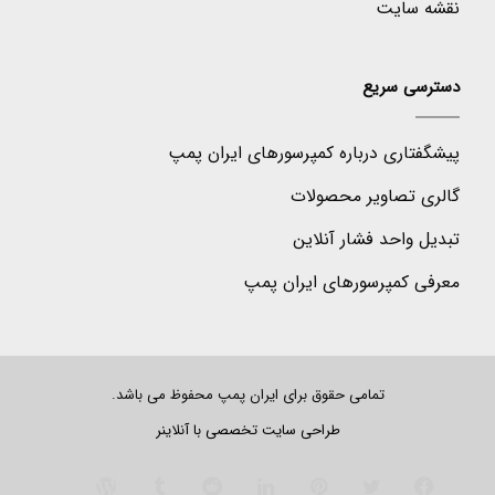
نقشه سایت
دسترسی سریع
پیشگفتاری درباره کمپرسورهای ایران پمپ
گالری تصاویر محصولات
تبدیل واحد فشار آنلاین
معرفی کمپرسورهای ایران پمپ
تمامی حقوق برای ایران پمپ محفوظ می باشد.
طراحی سایت تخصصی
با آنلاینر
فیس
توییتر
‫پین‌ترست
لینکدین
‫رددیت
‫تامبلر
وردپرس