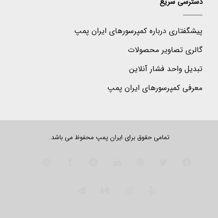
دسترسی سریع
پیشگفتاری درباره کمپرسورهای ایران پمپ
گالری تصاویر محصولات
تبدیل واحد فشار آنلاین
معرفی کمپرسورهای ایران پمپ
تمامی حقوق برای ایران پمپ محفوظ می باشد.
فیس
توییتر
‫پین‌ترست
لینکدین
‫رددیت
‫تامبلر
وردپرس
بوک
Yelp
اینستاگرام
متوسط
تلگرام