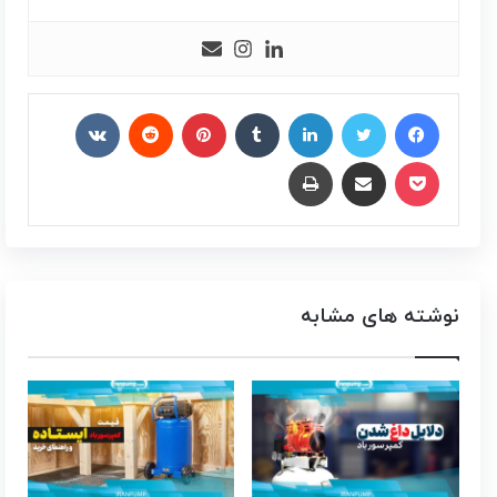
فیس بوک
توییتر
لینکدین
‫تامبلر
‫پین‌ترست
‫رددیت
‫VKontakte
پاکت
اشتراک گذاری از طریق ایمیل
چاپ
نوشته های مشابه