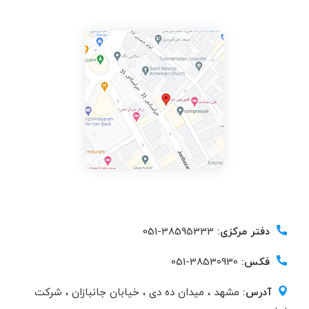
دفتر مرکزی:
38595333-051
فکس:
38530930-051
آدرس:
مشهد ، میدان ده دی ، خیابان جانبازان ، شرکت