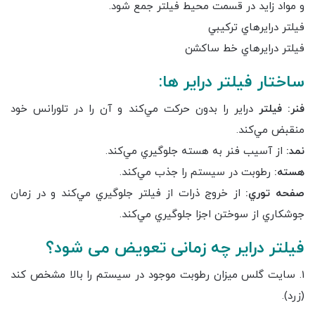
و مواد زايد در قسمت محيط فيلتر جمع شود.
فيلتر درايرهاي ترکيبي
فيلتر درايرهاي خط ساکشن
ساختار فيلتر دراير ها:
فنر:
فيلتر
دراير را بدون حرکت مي‌کند و آن را در تلورانس خود
منقبض مي‌کند.
نمد:
از آسيب فنر به هسته جلوگيري مي‌کند.
هسته:
رطوبت در سيستم را جذب مي‌کند.
صفحه توري:
از خروج ذرات از فيلتر جلوگيري مي‌کند و در زمان
جوشکاري از سوختن اجزا جلوگيري مي‌کند.
فیلتر درایر چه زمانی تعویض می شود؟
1. سايت گلس ميزان رطوبت موجود در سيستم را بالا مشخص کند
(زرد).