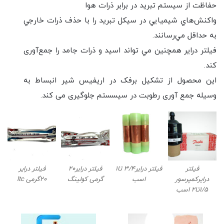
حفاظت از سیستم تبرید در برابر ذرات هوا
واکنش‌هاي شيميايي در سيکل تبريد را با حذف ذرات خارجي
به حداقل مي‌رسانند.
فيلتر دراير همچنين مي تواند اسيد و ذرات جامد را جمع‌آوری
کند.
این محصول از تشکيل برفک در اريفيس شير انبساط به
وسيله جمع‌ آوری رطوبت در سيسستم جلوگيری می کند.
فیلتر
فیلتر درایر3/4 تا1
فیلتر درایر20
فیلتر درایر
درایرکمپرسور
اسب
گرمی کولینگ
20گرمی ltc
1/5تا2 اسب