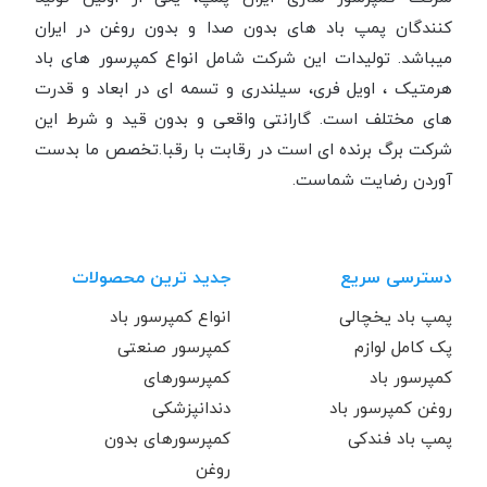
کنندگان پمپ باد های بدون صدا و بدون روغن در ایران
میباشد. تولیدات این شرکت شامل انواع کمپرسور های باد
هرمتیک ، اویل فری، سیلندری و تسمه ای در ابعاد و قدرت
های مختلف است. گارانتی واقعی و بدون قید و شرط این
شرکت برگ برنده ای است در رقابت با رقبا.تخصص ما بدست
آوردن رضایت شماست.
دسترسی سریع
جدید ترین محصولات
پمپ باد یخچالی
انواع کمپرسور باد
پک کامل لوازم
کمپرسور صنعتی
کمپرسور باد
کمپرسورهای
روغن کمپرسور باد
دندانپزشکی
پمپ باد فندکی
کمپرسورهای بدون
روغن